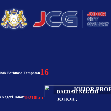
16
ihak Berkuasa Tempatan
JOHOR PRO
DAERAH NEGERI
19210km
 Negeri Johor
JOHOR :